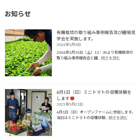
お知らせ
有機栽培の取り組み事例報告及び圃場見
学会を実施します。
2026年1月9日
2026年1月31日（土）13：30より有機栽培の
:
取り組み事例報告会と圃…
続きを読む
有
機
栽
培
の
取
6月1日（日）ミニトマトの収穫体験を
り
します
組
2025年5月21日
み
6月1日（日）オープンファームに参加します。
事
:
当日はミニトマトの収穫体験…
続きを読む
例
6
報
月
告
1
及
日