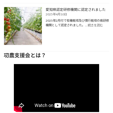
び
（日）
圃
ミ
愛知県認定研修機関に認定されました
場
ニ
2025年4月10日
見
ト
学
マ
2025年2月付で有機栽培及び慣行栽培の県研修
会
:
ト
機関として認定されました。…
続きを読む
を
愛
の
実
知
収
施
県
穫
し
認
体
ま
定
験
す。
研
を
㓛農支援会とは？
修
し
機
ま
関
す
に
認
定
さ
れ
ま
し
た